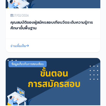
27/02/2026
คุณสมบัติของผู้สมัครสอบเทียบวัดระดับความรู้การ
ศึกษาขั้นพื้นฐาน
อ่านเพิ่มเติม
ข้อมูลเกี่ยวกับการสอบเทียบ