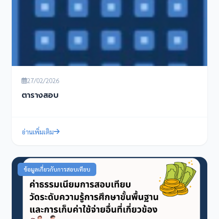
27/02/2026
ตารางสอบ
อ่านเพิ่มเติม
ข้อมูลเกี่ยวกับการสอบเทียบ