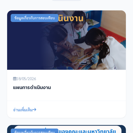
ข้อมูลเกี่ยวกับการสอบเทียบ
18/05/2026
แผนการดำเนินงาน
อ่านเพิ่มเติม
ข้อมูลเกี่ยวกับการสอบเทียบ